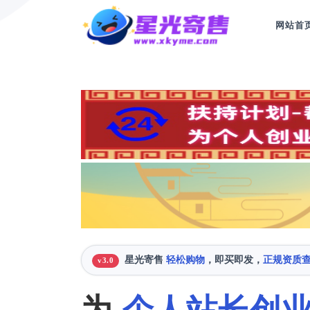
网站首
星光寄售
轻松购物
，即买即发，
正规资质
v3.0
为